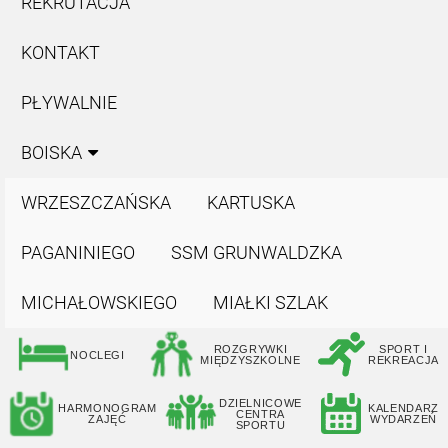
REKRUTACJA
KONTAKT
PŁYWALNIE
BOISKA
WRZESZCZAŃSKA
KARTUSKA
PAGANINIEGO
SSM GRUNWALDZKA
MICHAŁOWSKIEGO
MIAŁKI SZLAK
ROZGRYWKI
SPORT I
NOCLEGI
MIĘDZYSZKOLNE
REKREACJA
DZIELNICOWE
HARMONOGRAM
KALENDARZ
CENTRA
ZAJĘĆ
WYDARZEŃ
SPORTU