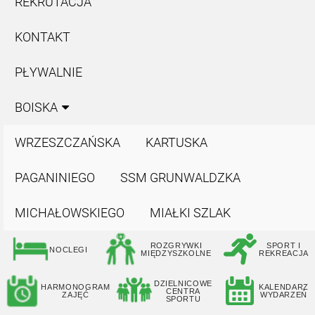
REKRUTACJA
KONTAKT
PŁYWALNIE
BOISKA
WRZESZCZAŃSKA
KARTUSKA
PAGANINIEGO
SSM GRUNWALDZKA
MICHAŁOWSKIEGO
MIAŁKI SZLAK
ROZGRYWKI
SPORT I
NOCLEGI
MIĘDZYSZKOLNE
REKREACJA
DZIELNICOWE
HARMONOGRAM
KALENDARZ
CENTRA
ZAJĘĆ
WYDARZEŃ
SPORTU