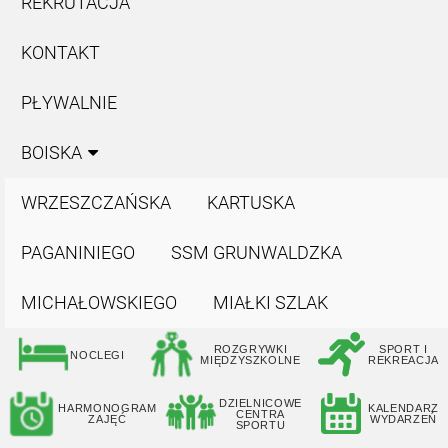
REKRUTACJA
KONTAKT
PŁYWALNIE
BOISKA
WRZESZCZAŃSKA
KARTUSKA
PAGANINIEGO
SSM GRUNWALDZKA
MICHAŁOWSKIEGO
MIAŁKI SZLAK
ROZGRYWKI
SPORT I
NOCLEGI
MIĘDZYSZKOLNE
REKREACJA
DZIELNICOWE
HARMONOGRAM
KALENDARZ
CENTRA
ZAJĘĆ
WYDARZEŃ
SPORTU