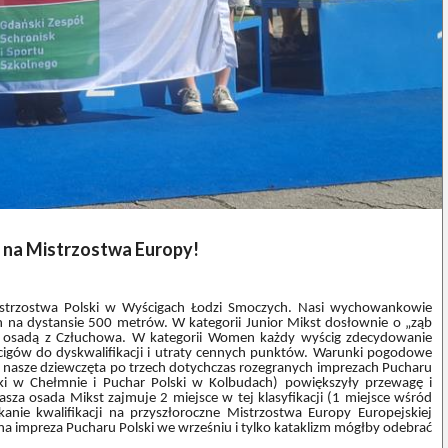
i na Mistrzostwa Europy!
strzostwa Polski w Wyścigach Łodzi Smoczych. Nasi wychowankowie
n na dystansie 500 metrów. W kategorii Junior Mikst dosłownie o „ząb
ch osadą z Człuchowa. W kategorii Women każdy wyścig zdecydowanie
cigów do dyskwalifikacji i utraty cennych punktów. Warunki pogodowe
iej nasze dziewczęta po trzech dotychczas rozegranych imprezach Pucharu
ki w Chełmnie i Puchar Polski w Kolbudach) powiększyły przewagę i
asza osada Mikst zajmuje 2 miejsce w tej klasyfikacji (1 miejsce wśród
kanie kwalifikacji na przyszłoroczne Mistrzostwa Europy Europejskiej
edna impreza Pucharu Polski we wrześniu i tylko kataklizm mógłby odebrać