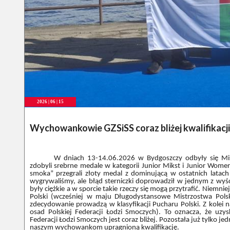
2026 | 06 | 15
Wychowankowie GZSiSS coraz bliżej kwalifikacj
W dniach 13-14.06.2026 w Bydgoszczy odbyły się Mi
zdobyli srebrne medale w kategorii Junior Mikst i Junior Wome
smoka” przegrali złoty medal z dominującą w ostatnich lata
wygrywaliśmy, ale błąd sterniczki doprowadził w jednym z wyś
były ciężkie a w sporcie takie rzeczy się mogą przytrafić. Niemn
Polski (wcześniej w maju Długodystansowe Mistrzostwa Pols
zdecydowanie prowadzą w klasyfikacji Pucharu Polski. Z kolei n
osad Polskiej Federacji Łodzi Smoczych). To oznacza, że uzys
Federacji Łodzi Smoczych jest coraz bliżej. Pozostała już tylko j
naszym wychowankom upragnioną kwalifikację.