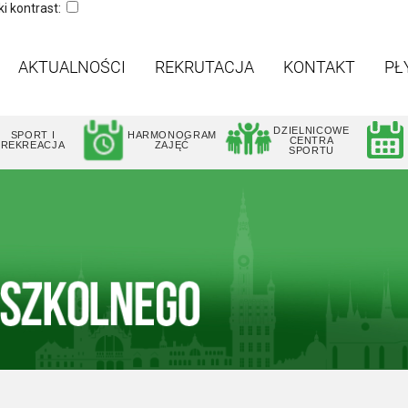
i kontrast:
AKTUALNOŚCI
REKRUTACJA
KONTAKT
PŁ
DZIELNICOWE
SPORT I
HARMONOGRAM
CENTRA
REKREACJA
ZAJĘĆ
SPORTU