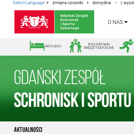
Select Language
▼
zmiana czcionki:
+
domyślna
–
| wysok
O NAS
ROZGRYWKI
NOCLEGI
MIĘDZYSZKOLNE
AKTUALNOŚCI