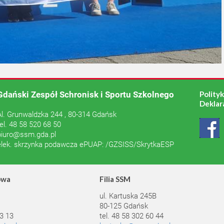
Gdański Zespół Schronisk i Sportu Szkolnego
Polity
Deklar
Al. Grunwaldzka 244 , 80-314 Gdańsk
tel. 48 58 520 68 50
biuro@ssm.gda.pl
elek. skrzynka podawcza ePUAP: /GZSISS/SkrytkaESP
owa
Filia SSM
ul. Kartuska 245B
80-125 Gdańsk
23 13
tel. 48 58 302 60 44