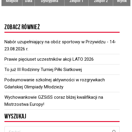
Miejsce
Data
Dyscyplina
Zespół 1
Zespół 2
Wynik
ZOBACZ RÓWNIEŻ
Nabór uzupełniający na obóz sportowy w Przywidzu - 14-
23.08.2026 r.
Prawie pięciuset uczestników akcji LATO 2026
To już III Rodzinny Turniej Piłki Siatkowej
Podsumowanie szkolnej aktywności w rozgrywkach
Gdańskiej Olimpiady Młodzieży
Wychowankowie GZSiSS coraz bliżej kwalifikacji na
Mistrzostwa Europy!
WYSZUKAJ