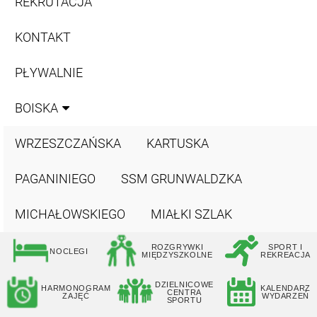
REKRUTACJA
KONTAKT
PŁYWALNIE
BOISKA
WRZESZCZAŃSKA
KARTUSKA
PAGANINIEGO
SSM GRUNWALDZKA
MICHAŁOWSKIEGO
MIAŁKI SZLAK
ROZGRYWKI
SPORT I
NOCLEGI
MIĘDZYSZKOLNE
REKREACJA
DZIELNICOWE
HARMONOGRAM
KALENDARZ
CENTRA
ZAJĘĆ
WYDARZEŃ
SPORTU