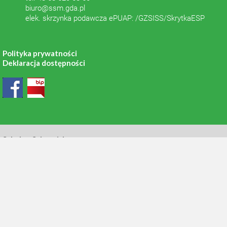
biuro@ssm.gda.pl
elek. skrzynka podawcza ePUAP: /GZSISS/SkrytkaESP
Polityka prywatności
Deklaracja dostępności
Szkolne Schronisko
Młodzieżowe w Gdańsku
Al. Grunwaldzka 244
80-314 Gdańsk
tel. 48 520 68 51
grunwaldzka@ssm.gda.pl
Filia SSM Wałowa