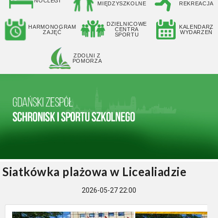
NOCLEGI
MIĘDZYSZKOLNE
REKREACJA
DZIELNICOWE
HARMONOGRAM
KALENDARZ
CENTRA
ZAJĘĆ
WYDARZEŃ
SPORTU
ZDOLNI Z
POMORZA
Siatkówka plażowa w Licealiadzie
2026-05-27 22:00