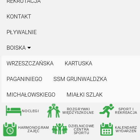
REKRUTACJA
KONTAKT
PŁYWALNIE
BOISKA
WRZESZCZAŃSKA
KARTUSKA
PAGANINIEGO
SSM GRUNWALDZKA
MICHAŁOWSKIEGO
MIAŁKI SZLAK
ROZGRYWKI
SPORT I
NOCLEGI
MIĘDZYSZKOLNE
REKREACJA
DZIELNICOWE
HARMONOGRAM
KALENDARZ
CENTRA
ZAJĘĆ
WYDARZEŃ
SPORTU