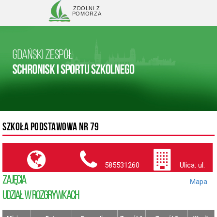
ZDOLNI Z
POMORZA
SZKOŁA PODSTAWOWA NR 79
585531260
Ulica: ul.
ZAJĘCIA
Kołobrzeska (
Mapa
)
UDZIAŁ W ROZGRYWKACH