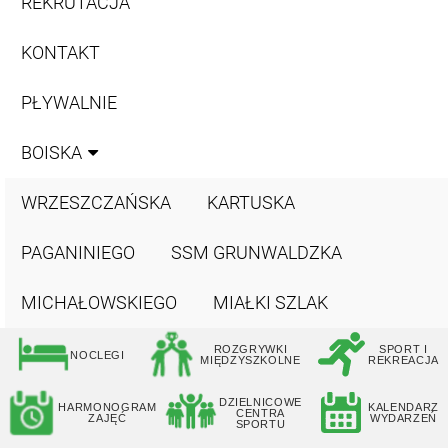
REKRUTACJA
KONTAKT
PŁYWALNIE
BOISKA
WRZESZCZAŃSKA
KARTUSKA
PAGANINIEGO
SSM GRUNWALDZKA
MICHAŁOWSKIEGO
MIAŁKI SZLAK
ROZGRYWKI
SPORT I
NOCLEGI
MIĘDZYSZKOLNE
REKREACJA
DZIELNICOWE
HARMONOGRAM
KALENDARZ
CENTRA
ZAJĘĆ
WYDARZEŃ
SPORTU