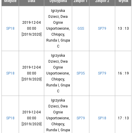
Miejsce
Data
Dyscyplina
Zespół 1
Zespół 2
Wynik
Igrzyska
Dzieci, Dwa
2019-12-04
Ognie
SP18
00:00
Usportowione,
GSS
SP79
13 : 13
[2019/2020]
Chłopcy,
Runda I, Grupa
C
Igrzyska
Dzieci, Dwa
2019-12-04
Ognie
SP18
00:00
Usportowione,
SP35
SP79
16 : 19
[2019/2020]
Chłopcy,
Runda I, Grupa
C
Igrzyska
Dzieci, Dwa
2019-12-04
Ognie
SP18
00:00
Usportowione,
SP79
SP18
17 : 13
[2019/2020]
Chłopcy,
Runda I, Grupa