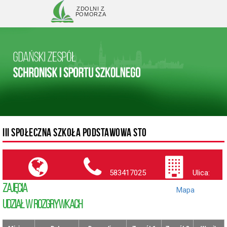
ZDOLNI Z
POMORZA
III SPOŁECZNA SZKOŁA PODSTAWOWA STO
583417025
Ulica:
ZAJĘCIA
(
Mapa
)
UDZIAŁ W ROZGRYWKACH