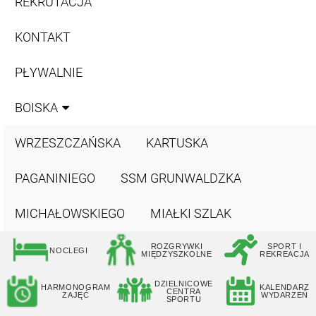
REKRUTACJA
KONTAKT
PŁYWALNIE
BOISKA
WRZESZCZAŃSKA
KARTUSKA
PAGANINIEGO
SSM GRUNWALDZKA
MICHAŁOWSKIEGO
MIAŁKI SZLAK
ROZGRYWKI
SPORT I
NOCLEGI
MIĘDZYSZKOLNE
REKREACJA
DZIELNICOWE
HARMONOGRAM
KALENDARZ
CENTRA
ZAJĘĆ
WYDARZEŃ
SPORTU