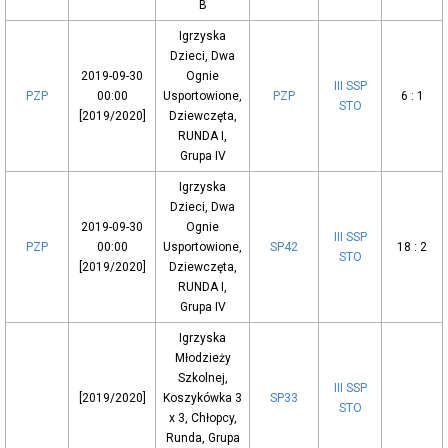
B
Igrzyska
Dzieci, Dwa
2019-09-30
Ognie
III SSP
PZP
00:00
Usportowione,
PZP
6 : 1
STO
[2019/2020]
Dziewczęta,
RUNDA I,
Grupa IV
Igrzyska
Dzieci, Dwa
2019-09-30
Ognie
III SSP
PZP
00:00
Usportowione,
SP42
18 : 2
STO
[2019/2020]
Dziewczęta,
RUNDA I,
Grupa IV
Igrzyska
Młodzieży
Szkolnej,
III SSP
[2019/2020]
Koszykówka 3
SP33
STO
x 3, Chłopcy,
Runda, Grupa