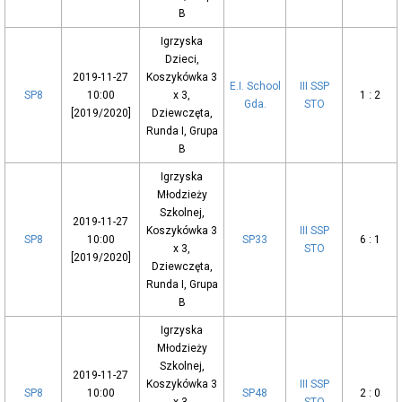
B
Igrzyska
Dzieci,
2019-11-27
Koszykówka 3
E.I. School
III SSP
SP8
10:00
x 3,
1 : 2
Gda.
STO
[2019/2020]
Dziewczęta,
Runda I, Grupa
B
Igrzyska
Młodzieży
Szkolnej,
2019-11-27
Koszykówka 3
III SSP
SP8
10:00
SP33
6 : 1
x 3,
STO
[2019/2020]
Dziewczęta,
Runda I, Grupa
B
Igrzyska
Młodzieży
Szkolnej,
2019-11-27
Koszykówka 3
III SSP
SP8
10:00
SP48
2 : 0