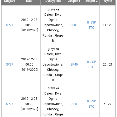
Miejsce
Data
Dyscyplina
Zespół 1
Zespół 2
Wynik
Igrzyska
Dzieci, Dwa
2019-12-03
Ognie
III SSP
SP27
00:00
Usportowione,
SP81
11 : 23
STO
[2019/2020]
Chłopcy,
Runda I, Grupa
B
Igrzyska
Dzieci, Dwa
2019-12-03
Ognie
III SSP
SP27
00:00
Usportowione,
SP49
20 : 21
STO
[2019/2020]
Chłopcy,
Runda I, Grupa
B
Igrzyska
Dzieci, Dwa
2019-12-03
Ognie
III SSP
SP27
00:00
Usportowione,
SP6
5 : 27
STO
[2019/2020]
Chłopcy,
Runda I, Grupa