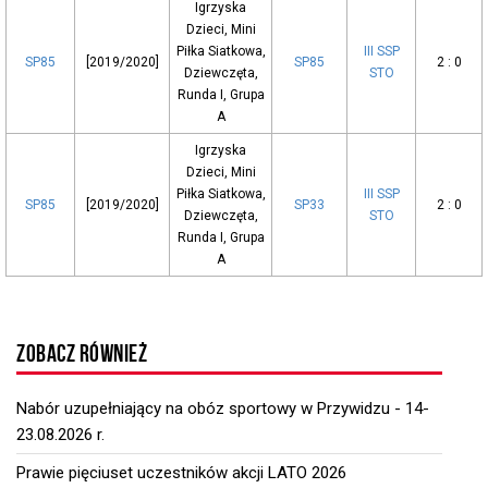
Igrzyska
Dzieci, Mini
Piłka Siatkowa,
III SSP
SP85
[2019/2020]
SP85
2 : 0
Dziewczęta,
STO
Runda I, Grupa
A
Igrzyska
Dzieci, Mini
Piłka Siatkowa,
III SSP
SP85
[2019/2020]
SP33
2 : 0
Dziewczęta,
STO
Runda I, Grupa
A
ZOBACZ RÓWNIEŻ
Nabór uzupełniający na obóz sportowy w Przywidzu - 14-
23.08.2026 r.
Prawie pięciuset uczestników akcji LATO 2026