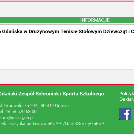
INFORMACJE
 Gdańska w Drużynowym Tenisie Stołowym Dziewcząt i 
Gdański Zespół Schronisk i Sportu Szkolnego
Polity
Deklar
Al. Grunwaldzka 244 , 80-314 Gdańsk
tel. 48 58 520 68 50
biuro@ssm.gda.pl
elek. skrzynka podawcza ePUAP: /GZSISS/SkrytkaESP