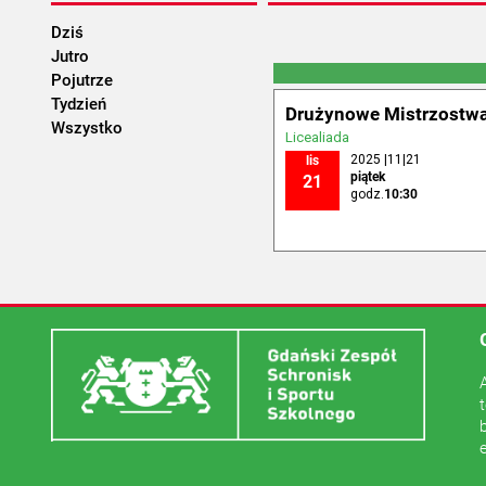
Dziś
Jutro
Pojutrze
Tydzień
Drużynowe Mistrzostwa
Wszystko
Licealiada
2025 |11|21
lis
piątek
21
godz.
10:30