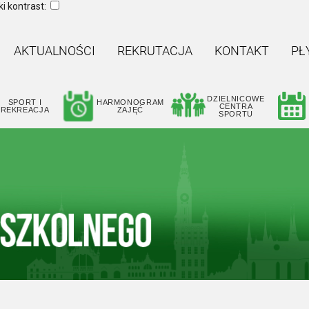
i kontrast:
AKTUALNOŚCI
REKRUTACJA
KONTAKT
PŁ
DZIELNICOWE
SPORT I
HARMONOGRAM
CENTRA
REKREACJA
ZAJĘĆ
SPORTU