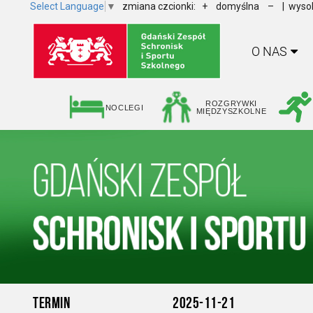
Select Language
▼
zmiana czcionki:
+
domyślna
–
| wysok
O NAS
ROZGRYWKI
NOCLEGI
MIĘDZYSZKOLNE
TERMIN
2025-11-21