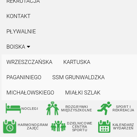
REKRUTACJA
KONTAKT
PŁYWALNIE
BOISKA
WRZESZCZAŃSKA
KARTUSKA
PAGANINIEGO
SSM GRUNWALDZKA
MICHAŁOWSKIEGO
MIAŁKI SZLAK
ROZGRYWKI
SPORT I
NOCLEGI
MIĘDZYSZKOLNE
REKREACJA
DZIELNICOWE
HARMONOGRAM
KALENDARZ
CENTRA
ZAJĘĆ
WYDARZEŃ
SPORTU