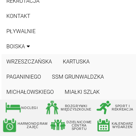
REKRUTACJA
KONTAKT
PŁYWALNIE
BOISKA
WRZESZCZAŃSKA
KARTUSKA
PAGANINIEGO
SSM GRUNWALDZKA
MICHAŁOWSKIEGO
MIAŁKI SZLAK
ROZGRYWKI
SPORT I
NOCLEGI
MIĘDZYSZKOLNE
REKREACJA
DZIELNICOWE
HARMONOGRAM
KALENDARZ
CENTRA
ZAJĘĆ
WYDARZEŃ
SPORTU