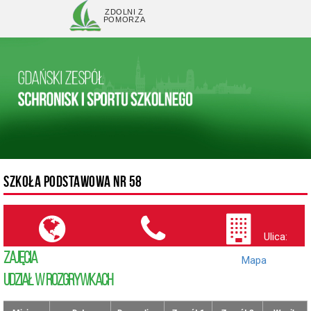
ZDOLNI Z
POMORZA
SZKOŁA PODSTAWOWA NR 58
Ulica:
ZAJĘCIA
(
Mapa
)
UDZIAŁ W ROZGRYWKACH